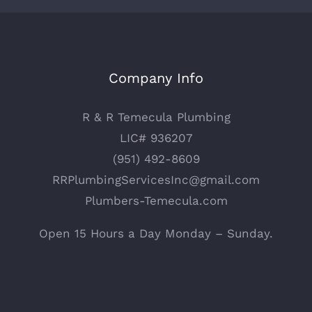
Company Info
R & R Temecula Plumbing
LIC# 936207
(951) 492-8609
RRPlumbingServicesInc@gmail.com
Plumbers-Temecula.com
Open 15 Hours a Day Monday – Sunday.