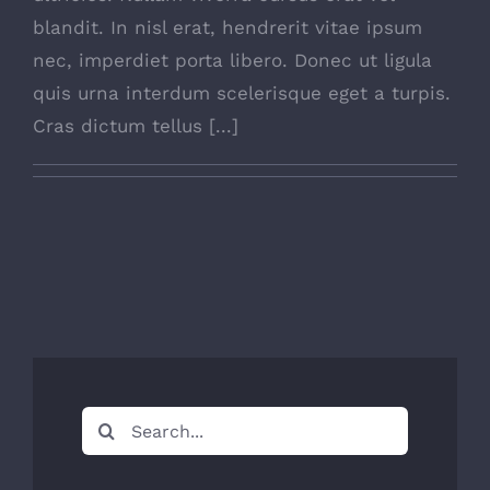
blandit. In nisl erat, hendrerit vitae ipsum
nec, imperdiet porta libero. Donec ut ligula
quis urna interdum scelerisque eget a turpis.
Cras dictum tellus [...]
Search
for: