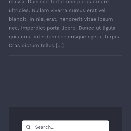
massa. Duis sed tortor non purus ornare
ultricies. Nullam viverra cursus erat vel
blandit. In nisl erat, hendrerit vitae ipsum
nec, imperdiet porta libero. Donec ut ligula
quis urna interdum scelerisque eget a turpis.
Cras dictum tellus [...]
Search