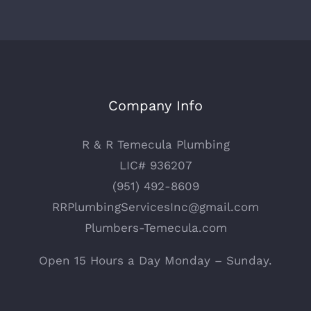
Company Info
R & R Temecula Plumbing
LIC# 936207
(951) 492-8609
RRPlumbingServicesInc@gmail.com
Plumbers-Temecula.com
Open 15 Hours a Day Monday – Sunday.