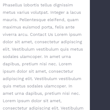
Phasellus lobortis tellus dignissim
metus varius volutpat. Integer a lacus
mauris. Pellentesque eleifend, quam
maximus euismod porta, felis ante
viverra arcu. Contact Us Lorem ipsum
dolor sit amet, consectetur adipiscing
elit. Vestibulum vestibulum quis metus
sodales ulamcoper. In amet urna
dapibus, pretium nisi nec. Lorem
ipsum dolor sit amet, consectetur
adipiscing elit. Vestibulum vestibulum
quis metus sodales ulamcoper. In
amet urna dapibus, pretium nisi nec.
Lorem ipsum dolor sit amet,
consectetur adipiscing elit. Vestibulum