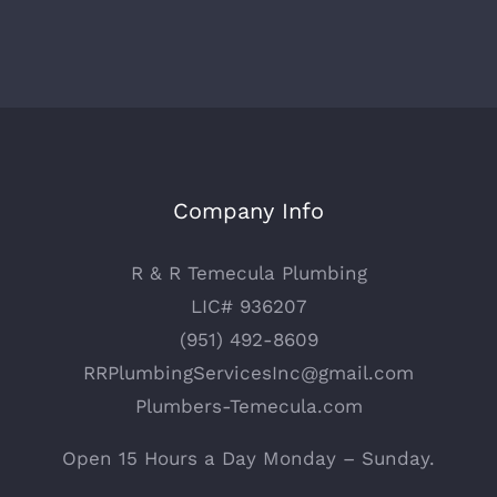
Company Info
R & R Temecula Plumbing
LIC# 936207
(951) 492-8609
RRPlumbingServicesInc@gmail.com
Plumbers-Temecula.com
Open 15 Hours a Day Monday – Sunday.