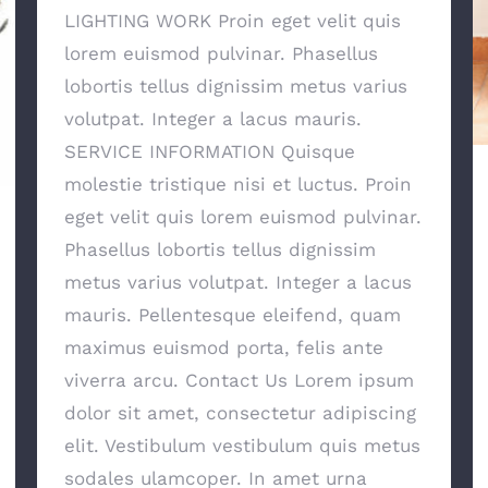
LIGHTING WORK Proin eget velit quis
lorem euismod pulvinar. Phasellus
lobortis tellus dignissim metus varius
volutpat. Integer a lacus mauris.
SERVICE INFORMATION Quisque
molestie tristique nisi et luctus. Proin
eget velit quis lorem euismod pulvinar.
Phasellus lobortis tellus dignissim
metus varius volutpat. Integer a lacus
mauris. Pellentesque eleifend, quam
maximus euismod porta, felis ante
viverra arcu. Contact Us Lorem ipsum
dolor sit amet, consectetur adipiscing
elit. Vestibulum vestibulum quis metus
sodales ulamcoper. In amet urna