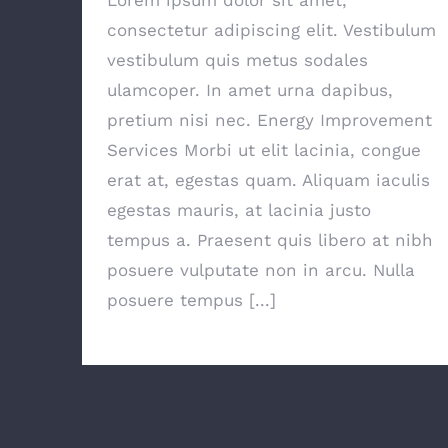
consectetur adipiscing elit. Vestibulum
vestibulum quis metus sodales
ulamcoper. In amet urna dapibus,
pretium nisi nec. Energy Improvement
Services Morbi ut elit lacinia, congue
erat at, egestas quam. Aliquam iaculis
egestas mauris, at lacinia justo
tempus a. Praesent quis libero at nibh
posuere vulputate non in arcu. Nulla
posuere tempus [...]