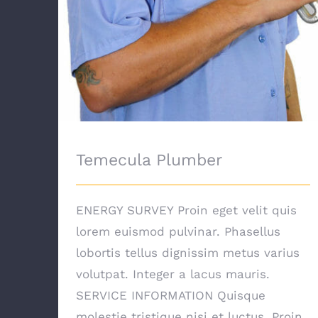
Temecula Plumber
ENERGY SURVEY Proin eget velit quis
lorem euismod pulvinar. Phasellus
lobortis tellus dignissim metus varius
volutpat. Integer a lacus mauris.
SERVICE INFORMATION Quisque
molestie tristique nisi et luctus. Proin