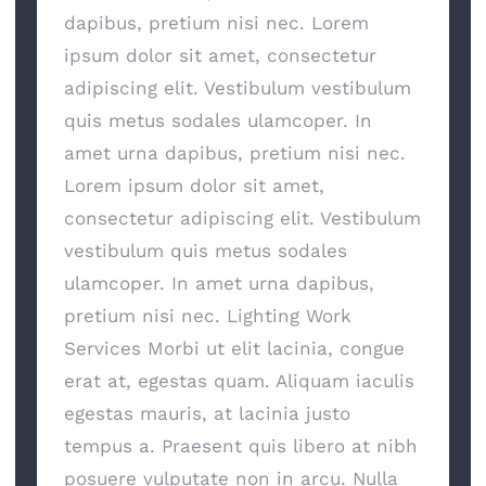
dapibus, pretium nisi nec. Lorem
ipsum dolor sit amet, consectetur
adipiscing elit. Vestibulum vestibulum
quis metus sodales ulamcoper. In
amet urna dapibus, pretium nisi nec.
Lorem ipsum dolor sit amet,
consectetur adipiscing elit. Vestibulum
vestibulum quis metus sodales
ulamcoper. In amet urna dapibus,
pretium nisi nec. Lighting Work
Services Morbi ut elit lacinia, congue
erat at, egestas quam. Aliquam iaculis
egestas mauris, at lacinia justo
tempus a. Praesent quis libero at nibh
posuere vulputate non in arcu. Nulla