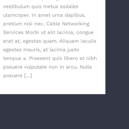
vestibulum quis metus sodales
ulamcoper. In amet urna dapibus,
pretium nisi nec. Cable Networking
Services Morbi ut elit lacinia, congue
erat at, egestas quam. Aliquam iaculis
egestas mauris, at lacinia justo
tempus a. Praesent quis libero at nibh
posuere vulputate non in arcu. Nulla
posuere [...]