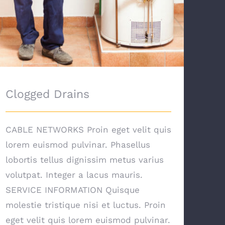
Clogged Drains
CABLE NETWORKS Proin eget velit quis
lorem euismod pulvinar. Phasellus
lobortis tellus dignissim metus varius
volutpat. Integer a lacus mauris.
SERVICE INFORMATION Quisque
molestie tristique nisi et luctus. Proin
eget velit quis lorem euismod pulvinar.