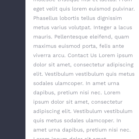
eget velit quis lorem euismod pulvinar.
Phasellus lobortis tellus dignissim
metus varius volutpat. Integer a lacus
mauris. Pellentesque eleifend, quam
maximus euismod porta, felis ante
viverra arcu. Contact Us Lorem ipsum
dolor sit amet, consectetur adipiscing
elit. Vestibulum vestibulum quis metus
sodales ulamcoper. In amet urna
dapibus, pretium nisi nec. Lorem
ipsum dolor sit amet, consectetur
adipiscing elit. Vestibulum vestibulum
quis metus sodales ulamcoper. In
amet urna dapibus, pretium nisi nec.
Lorem ipsum dolor sit amet,